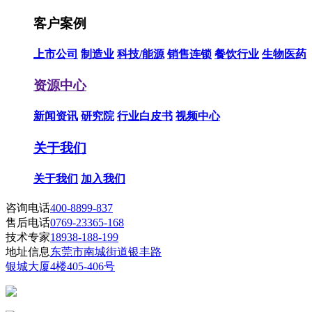
客户案例
上市公司
制造业
科技/能源
销售连锁
餐饮行业
生物医药
资源中心
新闻资讯
研究院
行业白皮书
视频中心
关于我们
关于我们
加入我们
咨询电话
400-8899-837
售后电话
0769-23365-168
技术专家
18938-188-199
地址信息
东莞市南城街道银丰路
银城大厦4楼405-406号