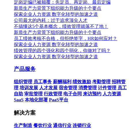
定岗定编已被颠覆：先定员、再定岗、最后定编
新质生产力背景下组织能力升级的十个要点
探索企业人力资源 数字化转型的加速之道
公司最大的内耗：过于追求顶尖人才
不搞懂这5个基本概念，绩效管理就落不了地！
新质生产力背景下组织能力升级的十个要点
员工绩效考核不合格，但拒绝签字，HR如何应对？
探索企业人力资源 数字化转型的加速之道
绩效管理的四个强化和四个弱化，你做对了吗？
探索企业人力资源 数字化转型的加速之道
产品服务
组织管理
员工事务
薪酬福利
绩效激励
考勤管理
招聘管
理
培训发展
人才发展
宿舍管理
消费管理
计件管理
员工
自助
审批管理
行政管理
电子合同
来访预约
人力资源
SaaS
本地化部署
PaaS平台
解决方案
生产制造
餐饮行业
通信行业
连锁行业