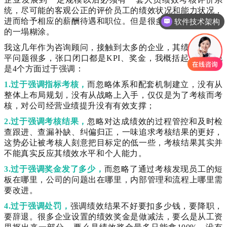
统，尽可能的客观公正的评价员工的绩效状况和能力状况，
进而给予相应的薪酬待遇和职位。但是很多企业的绩效却做
软件技术架构
的一塌糊涂。
我这几年作为咨询顾问，接触到太多的企业，其绩效管理水
平问题很多，张口闭口都是KPI、奖金，我概括起来，发现
是4个方面过于强调：
1.过于强调指标考核，
而忽略体系和配套机制建立，没有从
整体上布局规划，没有从战略上入手，仅仅是为了考核而考
核，对公司经营业绩提升没有有效支撑；
2.过于强调考核结果，
忽略对达成绩效的过程管控和及时检
查跟进、查漏补缺、纠偏归正，一味追求考核结果的更好，
这势必让被考核人刻意把目标定的低一些，考核结果其实并
不能真实反应其绩效水平和个人能力。
3.过于强调奖金发了多少，
而忽略了通过考核发现员工的短
板在哪里，公司的问题出在哪里，内部管理和流程上哪里需
要改进。
4.过于强调处罚，
强调绩效结果不好要扣多少钱，要降职，
要辞退。很多企业设置的绩效奖金是做减法，要么是从工资